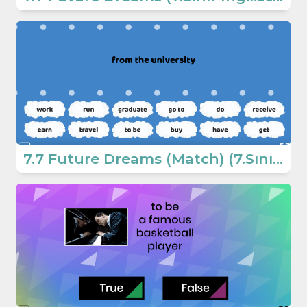
7.7 Future Dreams (Match) (7.Sınıf İngilizce Dreams)