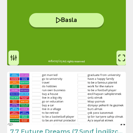
7.7 Future Dreams (7.Sınıf İngilizce Dreams)