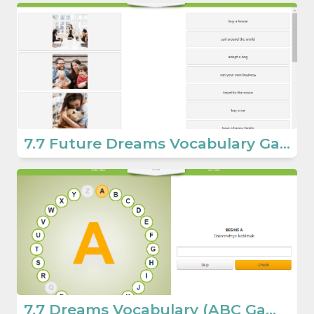
7.7 Future Dreams Vocabulary Game (7.Sınıf İngilizce Dreams)
7.7 Dreams Vocabulary (ABC Game) (7.Sınıf İngilizce Dreams)