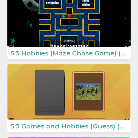
5.3 Hobbies (Maze Chase Game) (5.Sınıf İngilizce Oyun)
5.3 Games and Hobbies (Guess) (5.Sınıf İngilizce Oyun)