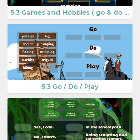
5.3 Games and Hobbies ( go & do & play)
5.3 Go / Do / Play