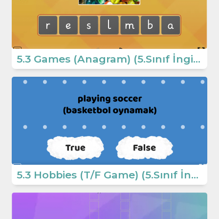
5.3 Games (Anagram) (5.Sınıf İngilizce Oyun)
5.3 Hobbies (T/F Game) (5.Sınıf İngilizce)