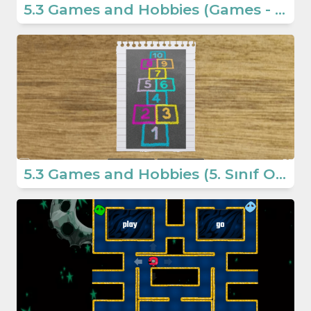
5.3 Games and Hobbies (Games - 5. Sınıf Ortaokul İngilizce Oyunlar)
5.3 Games and Hobbies (5. Sınıf Ortaokul İngilizce Oyunlar)