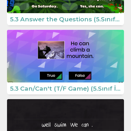
5.3 Answer the Questions (5.Sınıf İngilizce Oyun Games and Hobbies)
5.3 Can/Can't (T/F Game) (5.Sınıf İngilizce Oyun)