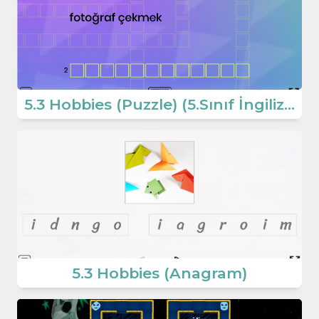
5.3 Hobbies (Puzzle) (5.Sınıf İngilizce Oyun)
5.3 Hobbies (Anagram)