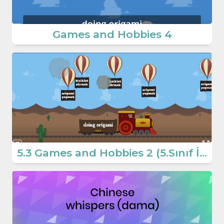
Games and Hobbies 4
5.3 Games and Hobbies 2 (5.Sınıf İngillizce Oyun)