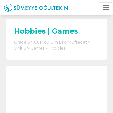
Hobbies | Games
Grade 5
Curriculum Eski Müfredat
Unit 3
Games
Hobbies