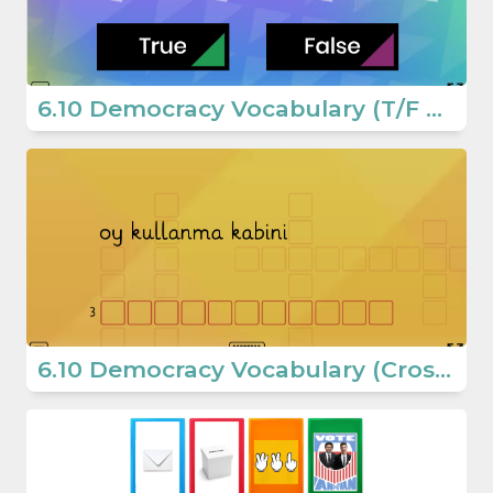
6.10 Democracy Vocabulary (T/F Game) (6. Sınıf İngilizce Oyun)
6.10 Democracy Vocabulary (Crossword Puzzle) (Secondary School English)