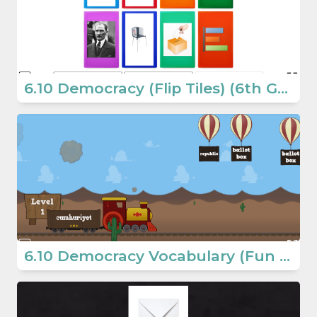
6.10 Democracy (Flip Tiles) (6th Grade)
6.10 Democracy Vocabulary (Fun Game) (6. Sınıf İngilizce Oyunlar)